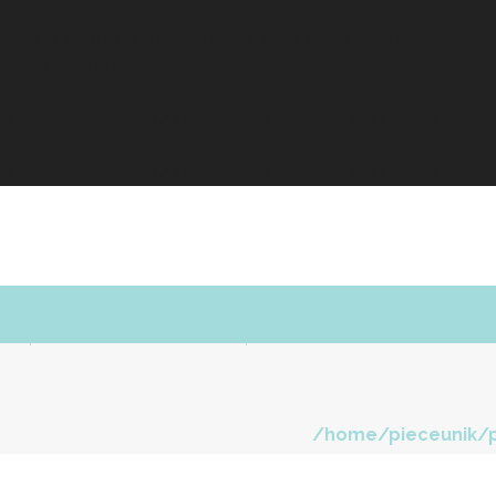
solète
depuis la version Redux 4.0 ! Utilisez Redux_Helpers::is_
s.php
on line
6121
/home/pieceunik/public_html/wp-content/themes/at
/home/pieceunik/public_html/wp-content/themes/at
PièceUnik
Boutique
Tissus
Journal
unt_products est
obsolète
depuis la version 4.0.0 ! Utilisez 
/home/pieceunik/p