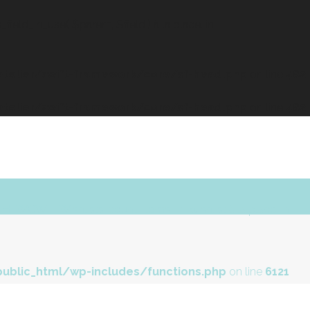
field_in_use( $parent, $field ) à la place. in
elier/swift-framework/core/sf-head.php
on line
482
elier/swift-framework/core/sf-head.php
on line
482
Contact
YITH_WCWL_Wishlists::count_items_in_wishlist à la place. in
ublic_html/wp-includes/functions.php
on line
6121