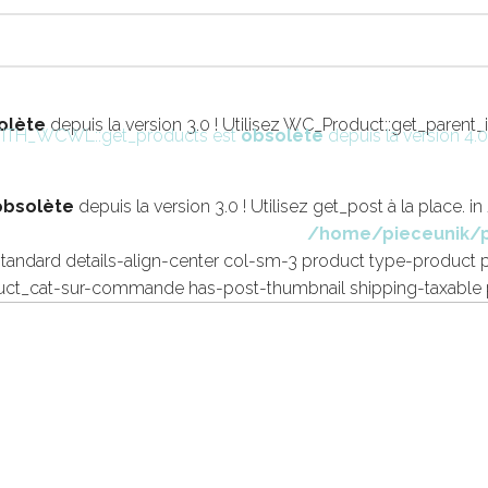
olète
depuis la version 3.0 ! Utilisez WC_Product::get_parent_id
n YITH_WCWL::get_products est
obsolète
depuis la version 4.0
obsolète
depuis la version 3.0 ! Utilisez get_post à la place. in
/home/pieceunik/p
tandard details-align-center col-sm-3 product type-product 
uct_cat-sur-commande has-post-thumbnail shipping-taxable p