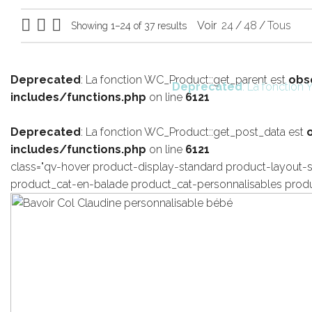
Voir
24
/
48
/
Tous
Showing 1–24 of 37 results
Deprecated
: La fonction WC_Product::get_parent est
obs
Deprecated
: La fonctio
includes/functions.php
on line
6121
Deprecated
: La fonction WC_Product::get_post_data est
includes/functions.php
on line
6121
class="qv-hover product-display-standard product-layout-s
product_cat-en-balade product_cat-personnalisables prod