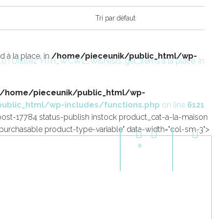
 à la place. in
/home/pieceunik/public_html/wp-
.0 ! Utilisez YITH_WCWL_Wishlists::get_items à la place. in
/home/pieceunik/public_html/wp-
ublic_html/wp-includes/functions.php
on line
6121
post-17784 status-publish instock product_cat-a-la-maison
urchasable product-type-variable" data-width="col-sm-3">
0