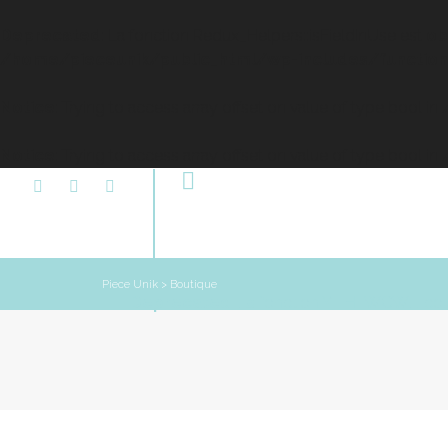
Deprecated
: La fonction Redux_Helpers::isFieldInUse est
ob
/home/pieceunik/public_html/wp-includes/function
Notice
: Trying to access array offset on value of type bool in
Notice
: Trying to access array offset on value of type bool in
Accueil
Piece Unik
>
Boutique
Deprecated
: La fonction YITH_WCWL::co