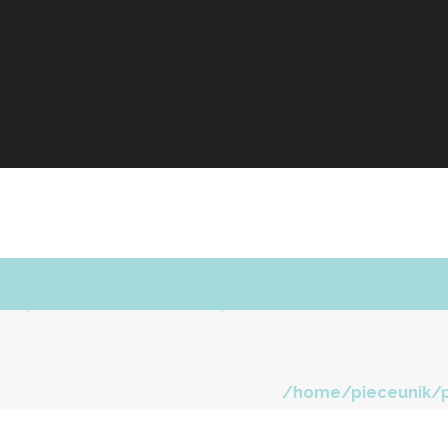
solète
depuis la version Redux 4.0 ! Utilisez Redux_Helpers::is_
s.php
on line
6121
/home/pieceunik/public_html/wp-content/themes/at
/home/pieceunik/public_html/wp-content/themes/at
PièceUnik
Boutique
Tissus
Journal
unt_products est
obsolète
depuis la version 4.0.0 ! Utilisez 
/home/pieceunik/p