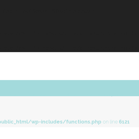
field_in_use( $parent, $field ) à la place. in
elier/swift-framework/core/sf-head.php
on line
482
elier/swift-framework/core/sf-head.php
on line
482
Contact
YITH_WCWL_Wishlists::count_items_in_wishlist à la place. in
ublic_html/wp-includes/functions.php
on line
6121