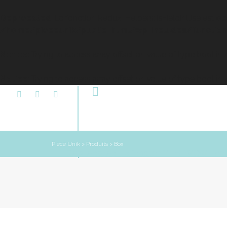
Deprecated
: La fonction Redux_Helpers::isFieldInUse est
ob
/home/pieceunik/public_html/wp-includes/function
Notice
: Trying to access array offset on value of type bool in
Notice
: Trying to access array offset on value of type bool in
Accueil
Piece Unik
>
Produits
>
Box
Deprecated
: La fonction YITH_WCWL::co