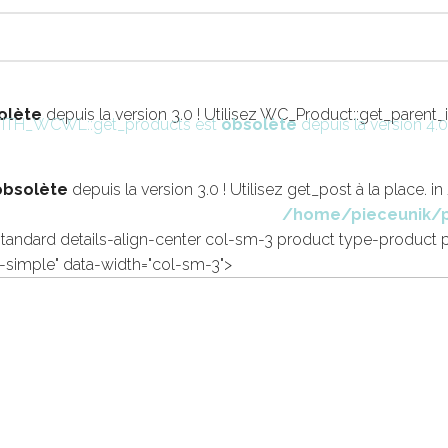
olète
depuis la version 3.0 ! Utilisez WC_Product::get_parent_id
n YITH_WCWL::get_products est
obsolète
depuis la version 4.0
obsolète
depuis la version 3.0 ! Utilisez get_post à la place. in
/home/pieceunik/p
tandard details-align-center col-sm-3 product type-product 
-simple" data-width="col-sm-3">