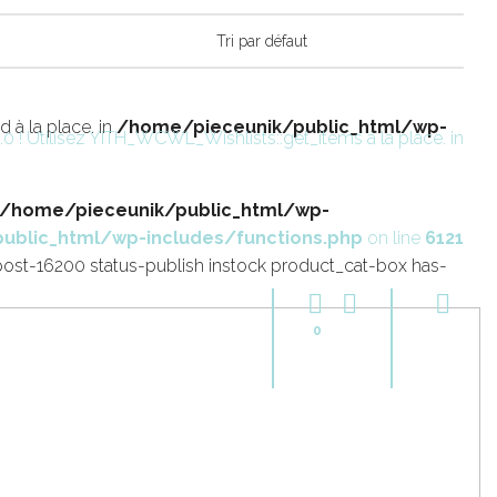
 à la place. in
/home/pieceunik/public_html/wp-
.0 ! Utilisez YITH_WCWL_Wishlists::get_items à la place. in
/home/pieceunik/public_html/wp-
ublic_html/wp-includes/functions.php
on line
6121
post-16200 status-publish instock product_cat-box has-
0